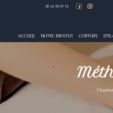
05 63 98 59 18
ACCUEIL
NOTRE INSTITUT
COIFFURE
EPIL
Méth
L’Instit