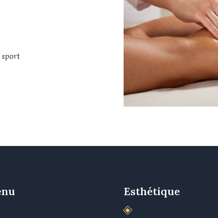
 sport
enu
Esthétique
W