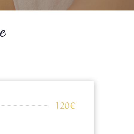
e
120€