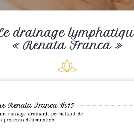
Le drainage lymphatiqu
« Renata Franca »
ue Renata Franca 1h15
st un massage drainant, permettant de
es processus d'élimination.