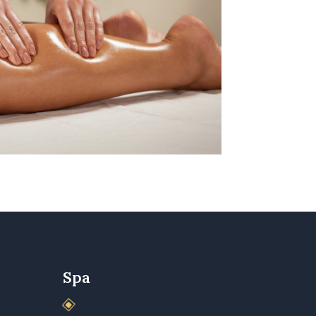
Spa
W