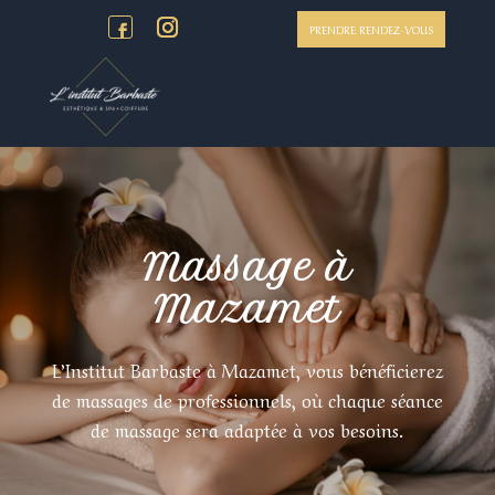
PRENDRE RENDEZ-VOUS
Massage à
Mazamet
L’Institut Barbaste à Mazamet, vous bénéficierez
de massages de professionnels, où chaque séance
de massage sera adaptée à vos besoins.