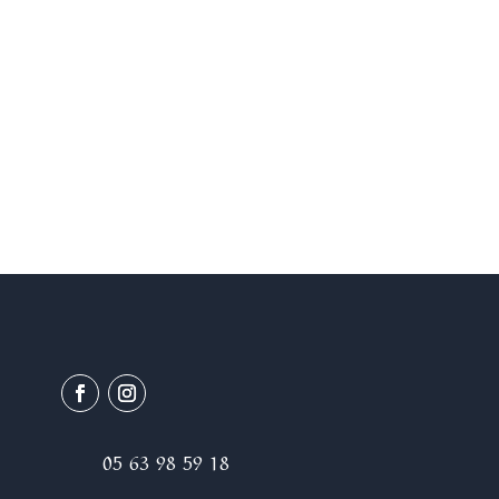
de qualité. Pour votre massage, nous
commençons par une écoute de vos émotions
suivie d’un massage du visage et/ou du corps.
05 63 98 59 18